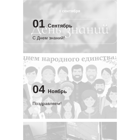
01
Сентябрь
C Днем знаний!
04
Ноябрь
Поздравляем!