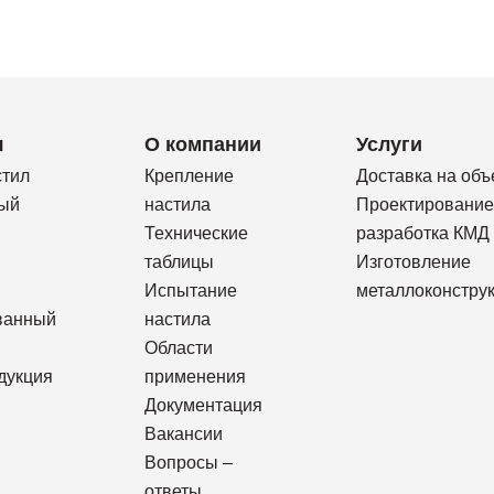
я
О компании
Услуги
стил
Крепление
Доставка на объ
ый
настила
Проектирование
Технические
разработка КМД
таблицы
Изготовление
Испытание
металлоконстру
ванный
настила
Области
дукция
применения
Документация
Вакансии
Вопросы –
ответы