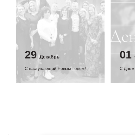
29
01
Декабрь
С наступающий Новым Годом!
C Днем