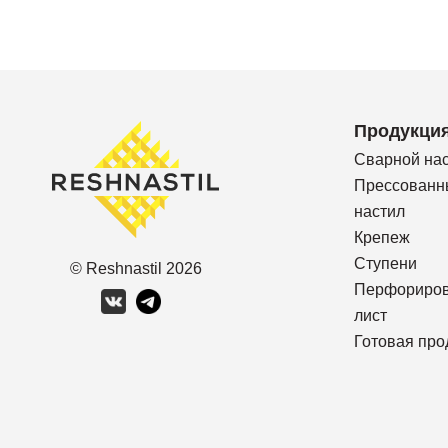
Продукци
Сварной на
Прессованн
настил
Крепеж
Ступени
© Reshnastil
2026
Перфориро
лист
Готовая про