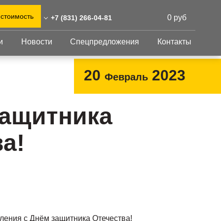
 стоимость
0 руб
+7 (831) 266-04-81
и
Новости
Спецпредложения
Контакты
31) 266-04-81
0)555-31-02
Перфорированный
Другое
20
2023
Февраль
лист
eshnastil.ru
Перфорированный
Крепеж
 603116 Нижний Новгород,
лист
GFK настил
защитника
евская улица, 1Б
Изделия из
Просечно-
 и склад: Калужская
перфорированных
профилированный
а!
листов
ть, район Боровский,
настил
триальный парк "Ворсино",
Металлоконструкция
осточный проезд
Готовая продукция
ления с Днём защитника Отечества!