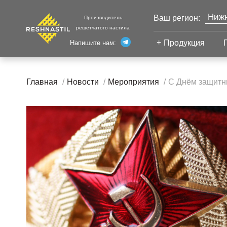
Нижн
Ваш регион:
Производитель
решетчатого настила
Моск
Продукция
Напишите нам:
Санк
Екат
Сварной настил
Каза
Главная
Новости
Мероприятия
С Днём защитн
Челя
Сварной настил
Уфа
Настил с
Волг
противоскольжением
Новы
Настил для стеллажей
Сург
Настил для морских
Тюм
платформ