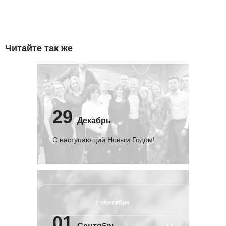
Читайте так же
29
Декабрь
С наступающий Новым Годом!
01