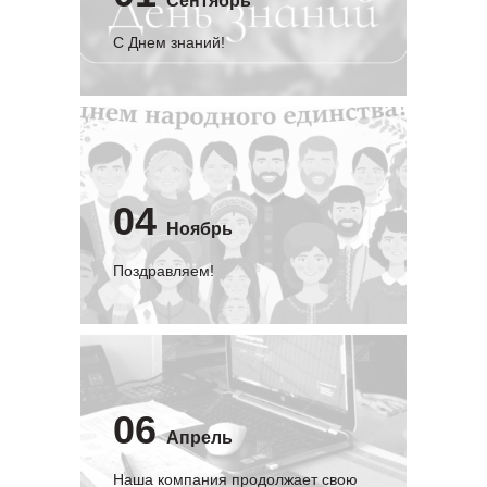
Сентябрь
C Днем знаний!
04
Ноябрь
Поздравляем!
06
Апрель
Наша компания продолжает свою