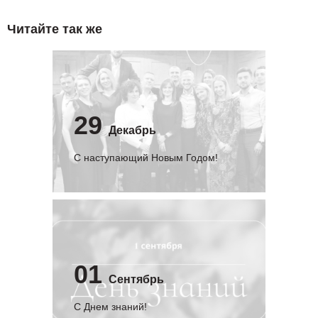
Читайте так же
29
Декабрь
С наступающий Новым Годом!
01
Сентябрь
C Днем знаний!