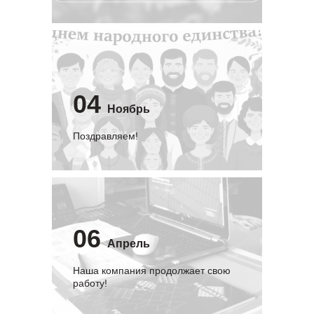
04
Ноябрь
Поздравляем!
06
Апрель
Наша компания продолжает свою
работу!