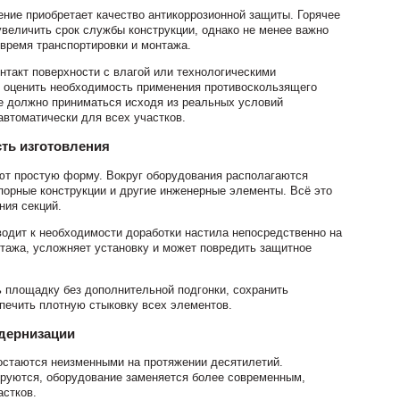
ние приобретает качество антикоррозионной защиты. Горячее
увеличить срок службы конструкции, однако не менее важно
 время транспортировки и монтажа.
нтакт поверхности с влагой или технологическими
е оценить необходимость применения противоскользящего
е должно приниматься исходя из реальных условий
автоматически для всех участков.
ть изготовления
т простую форму. Вокруг оборудования располагаются
порные конструкции и другие инженерные элементы. Всё это
ния секций.
одит к необходимости доработки настила непосредственно на
нтажа, усложняет установку и может повредить защитное
ь площадку без дополнительной подгонки, сохранить
печить плотную стыковку всех элементов.
дернизации
стаются неизменными на протяжении десятилетий.
руются, оборудование заменяется более современным,
астков.