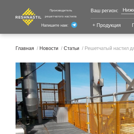
Нижн
Ваш регион:
Производитель
решетчатого настила
Моск
Продукция
Напишите нам:
Санк
Екат
Сварной настил
Каза
Главная
Новости
Статьи
Решетчатый настил дл
Челя
Сварной настил
Уфа
Настил с
Волг
противоскольжением
Новы
Настил для стеллажей
Сург
Настил для морских
Тюм
платформ