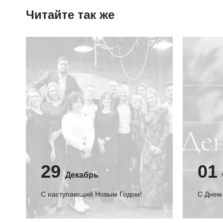
Читайте так же
29
01
Декабрь
С наступающий Новым Годом!
C Днем