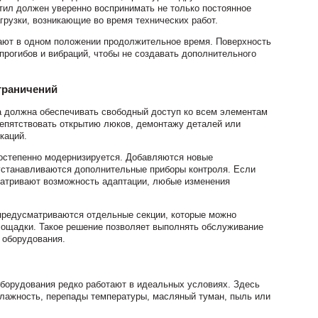
тил должен уверенно воспринимать не только постоянное
грузки, возникающие во время технических работ.
тают в одном положении продолжительное время. Поверхность
прогибов и вибраций, чтобы не создавать дополнительного
граничений
 должна обеспечивать свободный доступ ко всем элементам
епятствовать открытию люков, демонтажу деталей или
каций.
постепенно модернизируется. Добавляются новые
устанавливаются дополнительные приборы контроля. Если
матривают возможность адаптации, любые изменения
 предусматриваются отдельные секции, которые можно
лощадки. Такое решение позволяет выполнять обслуживание
 оборудования.
борудования редко работают в идеальных условиях. Здесь
влажность, перепады температуры, масляный туман, пыль или