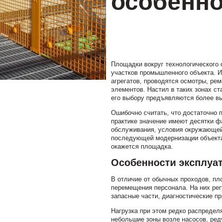
особенно
Площадки вокруг технологического 
участков промышленного объекта. 
агрегатов, проводятся осмотры, ре
элементов. Настил в таких зонах ст
его выбору предъявляются более вы
Ошибочно считать, что достаточно п
практике значение имеют десятки ф
обслуживания, условия окружающей
последующей модернизации объекта.
окажется площадка.
Особенности эксплуа
В отличие от обычных проходов, п
перемещения персонала. На них ре
запасные части, диагностические п
Нагрузка при этом редко распредел
небольшие зоны возле насосов, ред