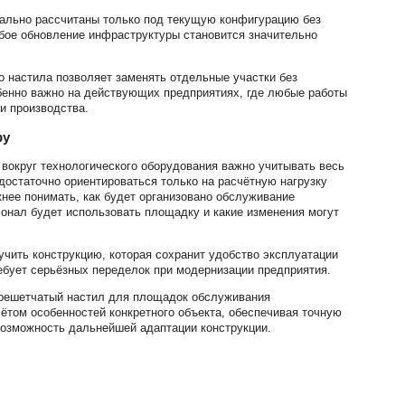
чально рассчитаны только под текущую конфигурацию без
бое обновление инфраструктуры становится значительно
о настила позволяет заменять отдельные участки без
бенно важно на действующих предприятиях, где любые работы
и производства.
ру
вокруг технологического оборудования важно учитывать весь
достаточно ориентироваться только на расчётную нагрузку
жнее понимать, как будет организовано обслуживание
сонал будет использовать площадку и какие изменения могут
чить конструкцию, которая сохранит удобство эксплуатации
ребует серьёзных переделок при модернизации предприятия.
решетчатый настил для площадок обслуживания
чётом особенностей конкретного объекта, обеспечивая точную
возможность дальнейшей адаптации конструкции.