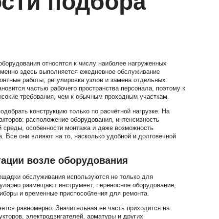
сти подбора
оборудования относятся к числу наиболее нагруженных
Именно здесь выполняется ежедневное обслуживание
монтные работы, регулировка узлов и замена отдельных
ановится частью рабочего пространства персонала, поэтому к
сокие требования, чем к обычным проходным участкам.
одобрать конструкцию только по расчётной нагрузке. На
акторов: расположение оборудования, интенсивность
 среды, особенности монтажа и даже возможность
 Все они влияют на то, насколько удобной и долговечной
тации возле оборудования
лощадки обслуживания используются не только для
гулярно размещают инструмент, переносное оборудование,
риборы и временные приспособления для ремонта.
яется равномерно. Значительная её часть приходится на
укторов, электродвигателей, арматуры и других