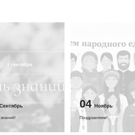
04
Сентябрь
Ноябрь
 знаний!
Поздравляем!