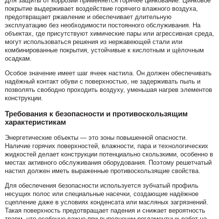
Для защиты от коррозии применяется горячее цинкование. Цинковое
покрытие выдерживает воздействие горячего влажного воздуха,
предотвращает ржавление и обеспечивает длительную
эксплуатацию без необходимости постоянного обслуживания. На
объектах, где присутствуют химические пары или агрессивная среда,
могут использоваться решения из нержавеющей стали или
комбинированные покрытия, устойчивые к кислотным и щёлочным
осадкам.
Особое значение имеет шаг ячеек настила. Он должен обеспечивать
надёжный контакт обуви с поверхностью, не задерживать пыль и
позволять свободно проходить воздуху, уменьшая нагрев элементов
конструкции.
Требования к безопасности и противоскользящим
характеристикам
Энергетические объекты — это зоны повышенной опасности.
Наличие горячих поверхностей, влажности, пара и технологических
жидкостей делает конструкции потенциально скользкими, особенно в
местах активного обслуживания оборудования. Поэтому решетчатый
настил должен иметь выраженные противоскользящие свойства.
Для обеспечения безопасности используется зубчатый профиль
несущих полос или специальные насечки, создающие надёжное
сцепление даже в условиях конденсата или масляных загрязнений.
Такая поверхность предотвращает падения и снижает вероятность
травм, что особенно важно при выполнении регламентных работ на