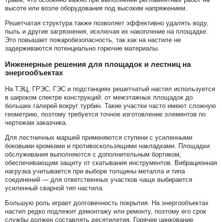
высоте или возле оборудования под высоким напряжением.
Решетчатая структура также позволяет эффективно удалять воду,
пыль и другие загрязнения, исключая их накопление на площадке.
Это повышает пожаробезопасность, так как на настиле не
задерживаются потенциально горючие материалы.
Инженерные решения для площадок и лестниц на
энергообъектах
На ТЭЦ, ГРЭС, ГЭС и подстанциях решетчатый настил используется
в широком спектре конструкций: от межэтажных площадок до
больших галерей вокруг турбин. Такие участки часто имеют сложную
геометрию, поэтому требуется точное изготовление элементов по
чертежам заказчика.
Для лестничных маршей применяются ступени с усиленными
боковыми кромками и противоскользящими накладками. Площадки
обслуживания выполняются с дополнительным бортиком,
обеспечивающим защиту от скатывания инструментов. Вибрационная
нагрузка учитывается при выборе толщины металла и типа
соединений — для ответственных участков чаще выбирается
усиленный сварной тип настила.
Большую роль играет долговечность покрытия. На энергообъектах
настил редко подлежит демонтажу или ремонту, поэтому его срок
службы должен составлять десятилетия. Горячее цинкование