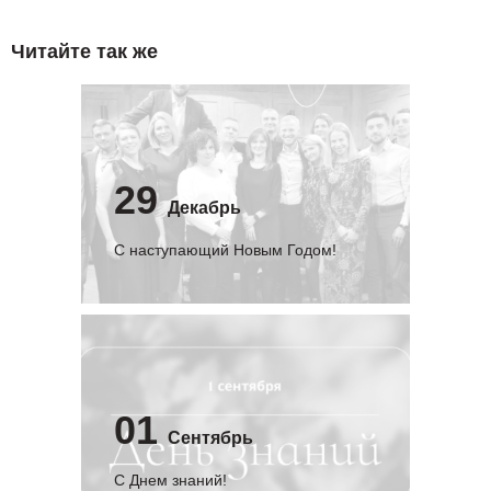
Читайте так же
29
Декабрь
С наступающий Новым Годом!
01
Сентябрь
C Днем знаний!