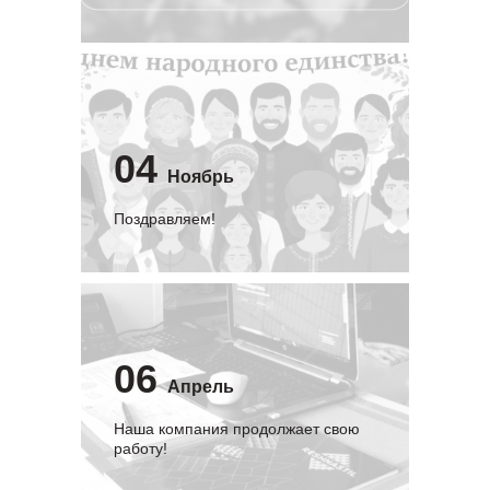
04
Ноябрь
Поздравляем!
06
Апрель
Наша компания продолжает свою
работу!