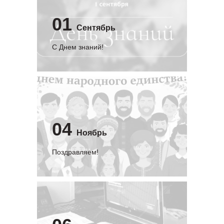
01
Сентябрь
C Днем знаний!
04
Ноябрь
Поздравляем!