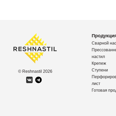
Продукци
Сварной на
Прессованн
настил
Крепеж
Ступени
© Reshnastil
2026
Перфориро
лист
Готовая про