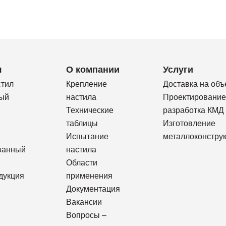
я
О компании
Услуги
стил
Крепление
Доставка на объ
ый
настила
Проектирование
Технические
разработка КМД
таблицы
Изготовление
Испытание
металлоконстру
ванный
настила
Области
дукция
применения
Документация
Вакансии
Вопросы –