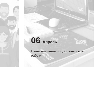
06
Апрель
Наша компания продолжает свою
работу!