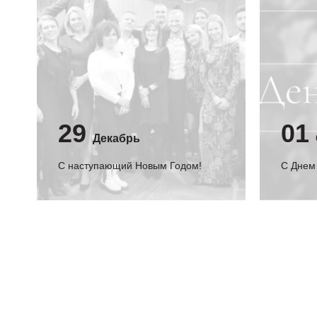
29
01
Декабрь
С наступающий Новым Годом!
C Днем