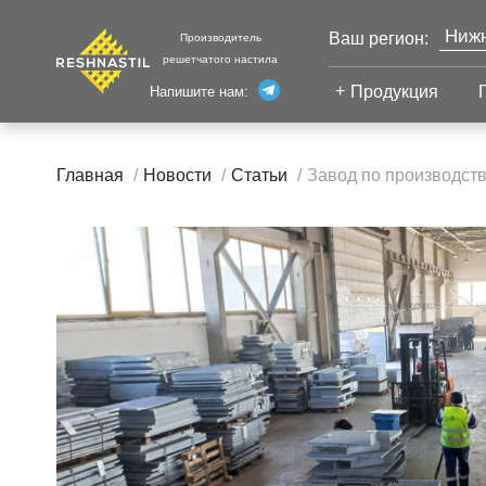
Нижн
Ваш регион:
Производитель
решетчатого настила
Моск
Продукция
Напишите нам:
Санк
Екат
Сварной настил
Каза
Главная
Новости
Статьи
Завод по производств
Челя
Сварной настил
Уфа
Настил с
Волг
противоскольжением
Новы
Настил для стеллажей
Сург
Настил для морских
Тюм
платформ