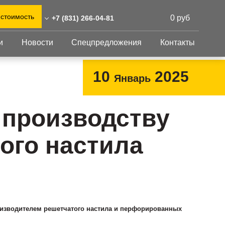
 стоимость
0 руб
+7 (831) 266-04-81
и
Новости
Спецпредложения
Контакты
31) 266-04-81
0)555-31-02
Перфорированный
Другое
10
2025
Январь
лист
eshnastil.ru
Перфорированный
Крепеж
 603116 Нижний Новгород,
лист
GFK настил
 производству
евская улица, 1Б
Изделия из
Просечно-
 и склад: Калужская
перфорированных
профилированный
ого настила
листов
ть, район Боровский,
настил
триальный парк "Ворсино",
Металлоконструкция
осточный проезд
Готовая продукция
изводителем решетчатого настила и перфорированных