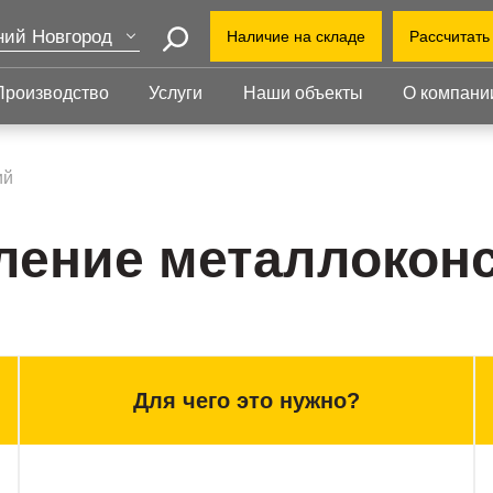
ий Новгород
Наличие на складе
Рассчитать
Поиск
ва
Производство
Услуги
Наши объекты
О компани
+7 (8
т-Петербург
еринбург
+7(80
Прессованный
Ступени
нь
настил
ий
info@r
бинск
Прессованный настил
Ступени
Офис:
Прессованный настил с
Прессованные
ление металлокон
Горде
оград
противоскольжением
ступени
й Уренгой
Завод
Настил для стеллажей
Сварные ступени
ут
облас
Грязезащитные
Ступени с
Индус
ень
решетки
противоскольжением
1-й В
Для чего это нужно?