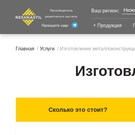
Нижн
Ваш регион:
Производитель
решетчатого настила
Моск
Продукция
Напишите нам:
Санк
Екат
Сварной настил
Каза
Главная
Услуги
Изготовление металлоконструкц
Челя
Сварной настил
Уфа
Настил с
Изготов
Волг
противоскольжением
Новы
Настил для стеллажей
Сург
Настил для морских
Тюм
платформ
Сколько это стоит?