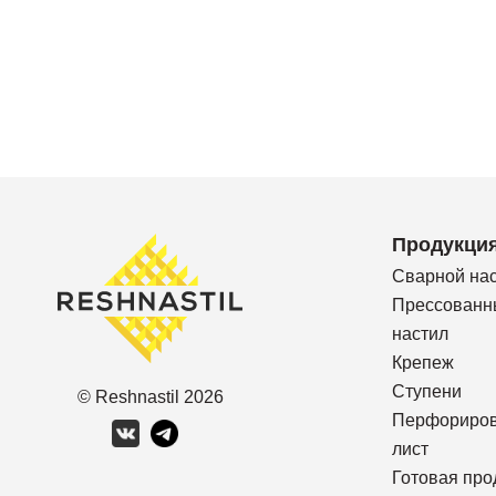
Продукци
Сварной на
Прессованн
настил
Крепеж
Ступени
© Reshnastil
2026
Перфориро
лист
Готовая про