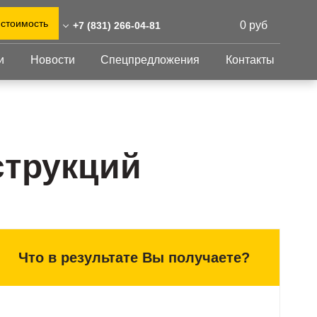
 стоимость
0 руб
+7 (831) 266-04-81
и
Новости
Спецпредложения
Контакты
31) 266-04-81
0)555-31-02
Перфорированный
Другое
лист
eshnastil.ru
Перфорированный
Крепеж
 603116 Нижний Новгород,
лист
GFK настил
струкций
евская улица, 1Б
Изделия из
Просечно-
 и склад: Калужская
перфорированных
профилированный
листов
ть, район Боровский,
настил
триальный парк "Ворсино",
Металлоконструкция
осточный проезд
Готовая продукция
Что в результате Вы получаете?