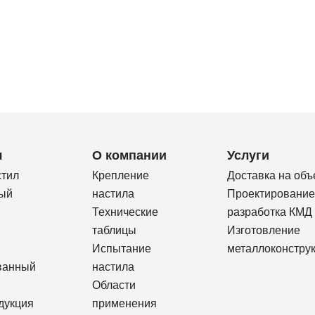
я
О компании
Услуги
стил
Крепление
Доставка на объ
ый
настила
Проектирование
Технические
разработка КМД
таблицы
Изготовление
Испытание
металлоконстру
ванный
настила
Области
дукция
применения