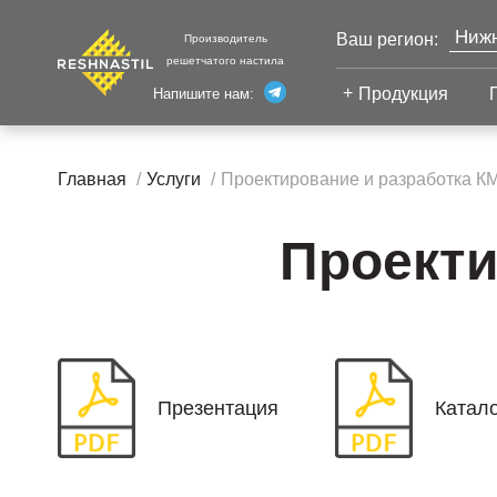
Нижн
Ваш регион:
Производитель
решетчатого настила
Моск
Продукция
Напишите нам:
Санк
Екат
Сварной настил
Каза
Главная
Услуги
Проектирование и разработка К
Челя
Сварной настил
Уфа
Настил с
Проекти
Волг
противоскольжением
Новы
Настил для стеллажей
Сург
Настил для морских
Тюм
платформ
Презентация
Катал