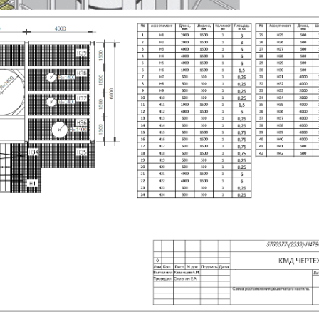
ходная
узка
Нагрузка до 3 т
ах). Коэффициент перерасчета из kN в кг: 10 kN ≈ 1 тонна; 1
ходная
узка
Нагрузка до 3 т