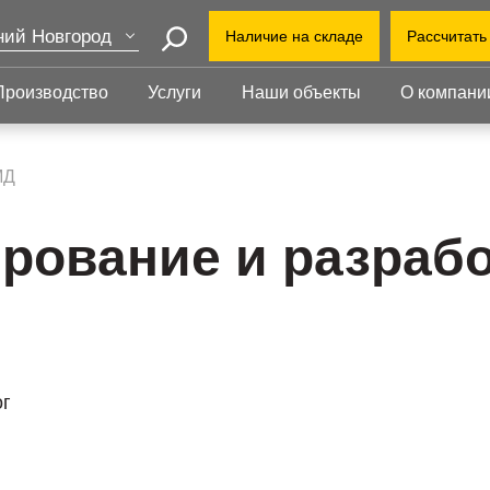
ий Новгород
Наличие на складе
Рассчитать
Поиск
ва
Производство
Услуги
Наши объекты
О компани
+7 (8
т-Петербург
еринбург
+7(80
Прессованный
Ступени
нь
настил
МД
info@r
бинск
Прессованный настил
Ступени
Офис:
Прессованный настил с
Прессованные
рование и разраб
Горде
оград
противоскольжением
ступени
й Уренгой
Завод
Настил для стеллажей
Сварные ступени
ут
облас
Грязезащитные
Ступени с
Индус
ень
решетки
противоскольжением
1-й В
ог