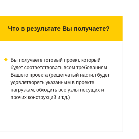
реальных значений.
Что в результате Вы получаете?
Вы получаете готовый проект, который
 kN ≈ 100 кг
будет соответствовать всем требованиям
Вашего проекта (решетчатый настил будет
удовлетворять указанным в проекте
нагрузкам, обходить все узлы несущих и
ННАЯ НАГРУЗКА
прочих конструкций и т.д.)
енная нагрузка в тоннах на площадь 200 х 200 мм в