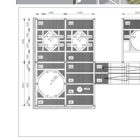
Пеше
Не для хотьбы
нагр
Нагрузка в таблице указана в kN (килоньютон
Пеше
Не для хотьбы
нагр