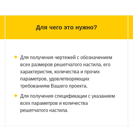
ла являются теоретическими и могут иметь отклонения от 
Для чего это нужно?
Для получения чертежей с обозначением
ах). Коэффициент перерасчета из kN в кг: 10 kN ≈ 1 тонна; 1
всех размеров решетчатого настила, его
Толщина несущей полосы – 12 мм.
характеристик, количества и прочих
параметров, удовлетворяющих
требованиям Вашего проекта.
СОСРЕДОТОЧЕ
Для получения спецификации с указанием
всех параметров и количества
2
Fp – сосредоточ
решетчатого настила.
центре решетки