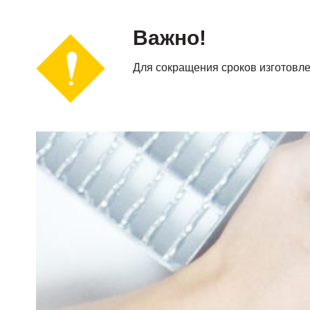
Важно!
Для сокращения сроков изготовл
При уставновке настила на открытом воздух