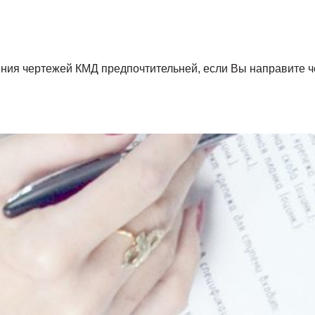
ения чертежей КМД предпочтительней, если Вы направите 
е или в местах с агрессивной средой рекомендуется увели