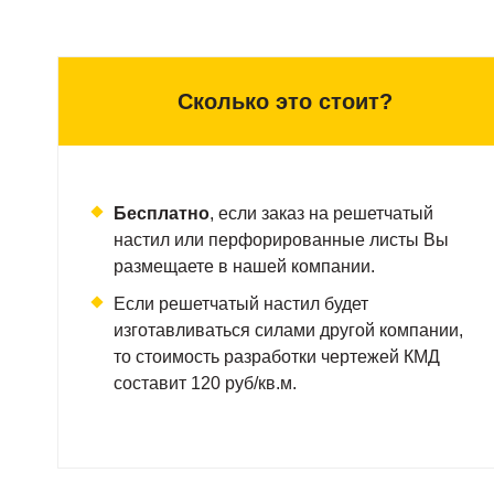
уменьшается на 7%
Примечание:
все приведенные значения веса насти
Сколько это стоит?
Бесплатно
, если заказ на решетчатый
Нагрузка в таблице указана в kN (килоньютон
настил или перфорированные листы Вы
Толщина несущей полосы – 10 мм.
размещаете в нашей компании.
Если решетчатый настил будет
изготавливаться силами другой компании,
РАСПРЕДЕЛЁННАЯ НАГРУЗКА
то стоимость разработки чертежей КМД
составит 120 руб/кв.м.
Fv – равномерно распределенная нагрузка в тонн./м