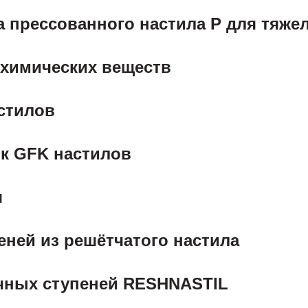
 прессованного настила P для тяже
 химических веществ
стилов
— устойчивость к воздействию отсутствует
 °С
к GFK настилов
я
ней из решётчатого настила
чных ступеней RESHNASTIL
ования стали Ст3
Данные в таблице 
 стали вес настила
типа А