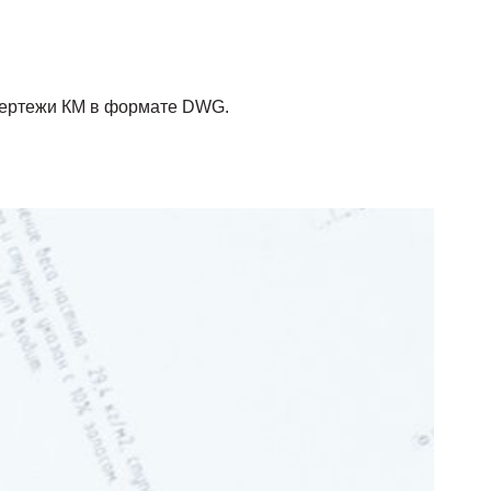
чертежи КМ в формате DWG.
чить толщину несущих полос настила на 1мм