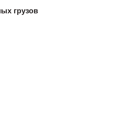
лых грузов
Прессованные решётки с ячейкой 33,3 х 33,3 мм.
Обрамление: Т-образный профиль.
приведены из расчета использования обрамления