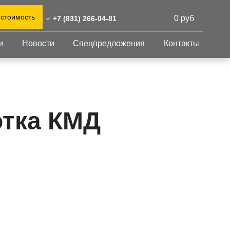
 стоимость
0 руб
+7 (831) 266-04-81
и
Новости
Спецпредложения
Контакты
31) 266-04-81
0)555-31-02
Перфорированный
Другое
лист
eshnastil.ru
Перфорированный
Крепеж
 603116 Нижний Новгород,
лист
GFK настил
отка КМД
евская улица, 1Б
Изделия из
Просечно-
 и склад: Калужская
перфорированных
профилированный
листов
ть, район Боровский,
настил
триальный парк "Ворсино",
Металлоконструкция
осточный проезд
Готовая продукция