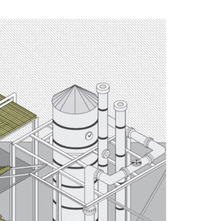
максимально допустимых значений несущей способности дл
грузка рассчитана на основании давления груза площадью 
овочной линией — ). Во избежание образования места, о к