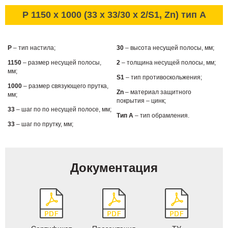
P 1150 x 1000 (33 x 33/30 x 2/S1, Zn) тип А
P
– тип настила;
30
– высота несущей полосы, мм;
1150
– размер несущей полосы,
2
– толщина несущей полосы, мм;
мм;
S1
– тип противоскольжения;
1000
– размер связующего прутка,
Zn
– материал защитного
мм;
покрытия – цинк;
33
– шаг по по несущей полосе, мм;
Тип А
– тип обрамления.
33
– шаг по прутку, мм;
Документация