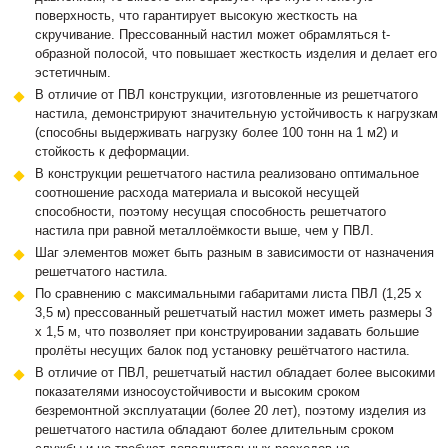
поверхность, что гарантирует высокую жесткость на
скручивание. Прессованный настил может обрамляться t-
образной полосой, что повышает жесткость изделия и делает его
эстетичным.
В отличие от ПВЛ конструкции, изготовленные из решетчатого
настила, демонстрируют значительную устойчивость к нагрузкам
(способны выдерживать нагрузку более 100 тонн на 1 м2) и
стойкость к деформации.
В конструкции решетчатого настила реализовано оптимальное
соотношение расхода материала и высокой несущей
способности, поэтому несущая способность решетчатого
настила при равной металлоёмкости выше, чем у ПВЛ.
Шаг элементов может быть разным в зависимости от назначения
решетчатого настила.
По сравнению с максимальными габаритами листа ПВЛ (1,25 х
3,5 м) прессованный решетчатый настил может иметь размеры 3
х 1,5 м, что позволяет при конструировании задавать большие
пролёты несущих балок под установку решётчатого настила.
В отличие от ПВЛ, решетчатый настил обладает более высокими
показателями износоустойчивости и высоким сроком
безремонтной эксплуатации (более 20 лет), поэтому изделия из
решетчатого настила обладают более длительным сроком